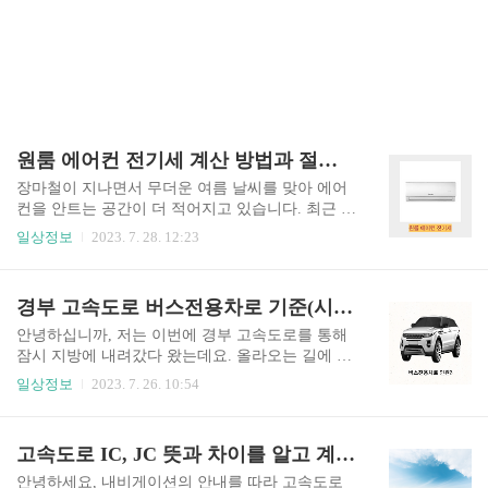
원룸 에어컨 전기세 계산 방법과 절약하는 방법은??
장마철이 지나면서 무더운 여름 날씨를 맞아 에어
컨을 안트는 공간이 더 적어지고 있습니다. 최근 일
주일 기준으로 평균 30도 이상 기온이 올라가면서
일상정보
2023. 7. 28. 12:23
특히나 낮에는 에어컨을 안 킬 수가 없는 환경인데
요. 하지만 올해 인상된 전기세 금액이 무서운 나머
지 차마 마음 편하게 틀지 못하는 사람들도 분명 많
경부 고속도로 버스전용차로 기준(시간, 인원, 카니발)과 위반시 벌금 및 과태료는?
을 겁니다, 그래서 오늘은 원룸을 예시로 들어 에어
컨 전기세가 얼마나 나오는지, 또한 절약하는 방법
안녕하십니까, 저는 이번에 경부 고속도로를 통해
은 어떤 것이 있는지 알아보고자 합니다. 원룸 에어
잠시 지방에 내려갔다 왔는데요. 올라오는 길에 1
컨 전기세 어느 정도? 당연히 원룸마다 환경이 다
차선에 차량이 나머지 차선에서는 조금씩 정체되
일상정보
2023. 7. 26. 10:54
르겠지만 최근 한 달간의 기준으로 전기세에 대한
는 것을 보고 버스전용차로인 것을 직감하게 됐습
정보를 찾아봤습니다. 평균적으로는 9평 원룸에서
니다. 그래서 버스전용차로에 대한 명확한 기준을
26- 27도 기온 설정으로 6~9시간 정도 틀었을 때,
찾아보게 됐는데요. 저처럼 헷갈려하시는 분들을
고속도로 IC, JC 뜻과 차이를 알고 계신가요?
대략 2만 원 ~ 6만 원 정도 안팎으로 전기세가 나온
위해 오늘 포스팅에서는 버스전용차로 시간, 인원
다는 후기가 ..
등과 카니발은 이용해도 되는지 더불어 위반 시에
안녕하세요, 내비게이션의 안내를 따라 고속도로