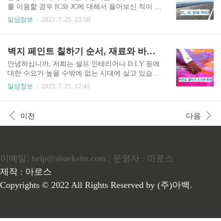
벌금 및 과태료는 얼마나 발생이 되는지 자세히 소
를 이용할 경우 IC와 JC에 대해서 들어보신 적이 한
개해드릴까 합니다. 버스전용차로 기준 - 시간, 인
번쯤은 있으실 겁니다. 하지만 정작 어떤 것이 다른
일상정보
2023. 7. 25. 23:50
원, 카니발 1. 시간 평일의 경우, 오전 7시부터 오후
지 모르시는 분들도 많을 텐데요, 그래서 오늘 포스
9시까지 14시간 동안 운영이 됩니다. 주말과 공휴
팅에서는 IC와 JC의 뜻과 차이를 한 번에 알려드리
일의 경우에도 시간은 동일하지만 구간이 조금 더
려고 합니다. IC 뜻 IC는 Interchange의 약자로, 우리
벽지 페인트 칠하기 순서, 재료와 바르는 방법까지 알아봅시다!
연장됩니다. 구간의 경우 평일 기준 오산 IC ~ 한남
말로 해석하자면 나들목이 되는데요. 흔히 우리가
대교남단(서울 - 부산 양..
고속도로를 이용할 때 국도를 타다가 IC를 통해 들
안녕하십니까, 저희는 셀프 인테리어나 D.I.Y 등에
어간다고 표현하죠. 따라서 일반 국도와 고속도로
대한 수요가 높을 수밖에 없는 시대에 살고 있습니
의 연결 지점이 IC라고 생각하시면 되겠습니다. 반
다. 따라서 인테리어 관련하여 기본적인 정보만 알
일상정보
2023. 7. 21. 12:45
대로 고속도로에서 국도나 일반 도로로 빠질 경우
아도 유용하게 쓰일 수 있는데요, 오늘은 벽지 페인
에도 IC를 통해 빠져나가는 것이 됩니다. 각 지역명
트 칠하기 순서와 재료, 바르는 방법 등에 대해 소
에 따른 고속도로마다 IC가 붙기에 톨게이트를 연
개하고자 합니다. 필요한 재료 만약 셀프로 페인트
이전
다음
상하시면 가장 쉬울 거라 생각합니다. JC 뜻 JC를..
를 칠하게 된다면 보통 벽지, 방문, 중문, 드레스룸
등이 될 텐데요. 벽지에 사용하는 페인트 종류로는
아크릴 페인트, 라텍스 페인트, 오일 베이스 페인트
등이 있습니다. 참고로 페인트는 크게 유성, 수성,
이메일: help@abaeksite.com | 운영자 : 아로스
친환경 등으로 나뉘어져 있고, 기능이 다르기 때문
에 참고하시기 바랍니다. 페인트 칠하기에 필요한
제작 : 아로스
재료들은 아래와 같습니다. 롤러와 롤러 프레임: 큰
Copyrights © 2022 All Rights Reserved by (주)아백.
면적을 빠르게 칠할 때 사용하는 롤러와 그림 프레
임을 준비..