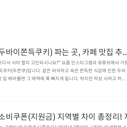
두쫀쿠(두존쿠, 두바이쫀득쿠키) 파는 곳, 카페 맛집 추천, 예약 방법,
쿠, 어디서 사야 할지 고민되시나요?" 요즘 인스타그램과 유튜브에서 가
득쿠키(두쫀쿠)입니다. 겉은 바삭하고 속은 쫀득한 식감에 진한 두바
 입 베어물면 그 매력에 푹 빠지게 됩니다. 하지만 막상 사려고 하면
게 하는지, 가격은 얼마인지 찾기가 쉽지 않죠. 이번 글에서는 두쫀쿠
 가성비 좋은 곳 고르는 팁, 실제 후기까지 모든 정보를 한눈에 정리
 카카오맵에서 바로 검색하고, 내 주변 혹은 근처의 두쫀쿠 맛집을 5
쿠 맛집 검색 🍪 두쫀쿠(두바이쫀득쿠키)란? 두바이쫀득쿠키는 중동