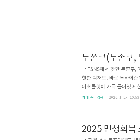
📌 "SNS에서 핫한 두쫀
핫한 디저트, 바로 두바이쫀
이초콜릿이 가득 들어있어 한
어디서 파는지, 예약은 어떻
카테고리 없음
2026. 1. 24. 10:53
맛집 찾는 법부터 예약 방법,
드립니다. 아래 링크를 통해
만에 찾아보세요! 주변 두쫀
두바이에서..