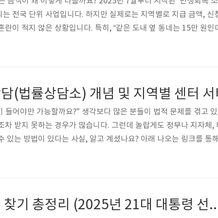
는 금액이 왜 이렇게 다를까요? 2025년 7월부터 시작된 ‘민생회복 
는 전국 단위 사업입니다. 하지만 실제로는 지역별로 지급 금액, 신청
란이 적지 않은 상황입니다. 특히, “같은 도내 옆 동네는 15만 원인데
다. 이 글에서는 지역별 민생회복 소비쿠폰 차이점과 함께, 헷갈리기
에는 각 지역별 신청 안내 링크도 연결되어 있으니 놓치지 마세요. 전
회복 소비쿠폰은 기본적으로 정부 재..
 돈이 들어야만 가능할까요?" 생각보다 많은 분들이 법적 문제를 겪고 
조차 받지 못하는 경우가 많습니다. 그런데 놀랍게도 정부나 지자체, 
수 있는 방법이 있다는 사실, 알고 계셨나요? 아래 나오는 링크를 통해
상담센터, 법률상담소에 대한 내용을 접하실 수 있습니다. 지역별 
제적 여건이나 상황에 따라 일반인이 법률 전문가의 조언을 비용 없
 기초생활수급자, 저소득층, 사회적 약자를 우선 대상으..
전국 사전투표소 찾기 총정리 (2025년 21대 대통령 선거 사전투표일 기