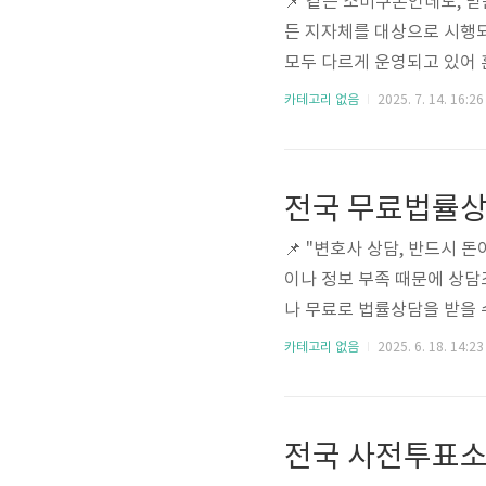
📌 같은 소비쿠폰인데도, 받
든 지자체를 대상으로 시행되
모두 다르게 운영되고 있어 혼
는지”에 대한 문의가 많습니
카테고리 없음
2025. 7. 14. 16:26
드립니다. 또한, 본문 하단
왜 지역마다 다를까요? 민생
📌 "변호사 상담, 반드시
이나 정보 부족 때문에 상담
나 무료로 법률상담을 받을 
돈을 아낄 수 있는 무료법률
카테고리 없음
2025. 6. 18. 14:23
상담이란? 무료법률상담은 경
제도입니다. 대부분의 상담은