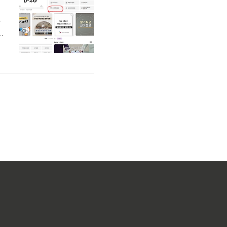
제
.
치
확