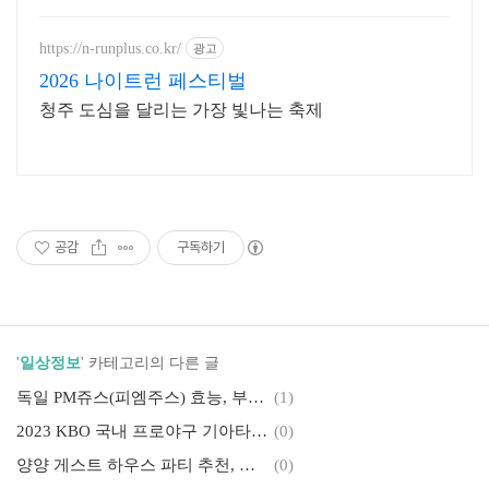
https://n-runplus.co.kr/
광고
2026 나이트런 페스티벌
청주 도심을 달리는 가장 빛나는 축제
공감
구독하기
'
일상정보
' 카테고리의 다른 글
독일 PM쥬스(피엠주스) 효능, 부작용, 먹는법 객관적인 정보만 알아가세요!
(1)
2023 KBO 국내 프로야구 기아타이거즈 응원단, 김태군 응원가 알려드릴게요!
(0)
양양 게스트 하우스 파티 추천, 강릉 솔 게스트 하우스(게하) 파티 후기는?
(0)