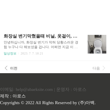
화장실 변기막혔을때 비닐, 옷걸이, 락스 등 셀프로 시도할 수 있는 방법은?
안녕하십니까, 화장실 변기가 막혀 당황스러운 경
험 누구나 다 해보셨을 겁니다. 어쩌면 지금 이 글
을 보고 계시는 상황에도 화장실 변기막힘이 발생
일상정보
2023. 7. 7. 18:21
하셨을수도 있고요. 신속하게 해결해야 되는 경우
라면 정말 난감한 상황일 수밖에 없는데요. 그래서
오늘은 화장실 변기가 막혔을 때 사용할 수 있는 셀
이전
다음
프 민간요법 3가지를 소개해보려고 하는데요. 글을
끝까지 읽어보시면 아래와 같은 정보를 얻어가실
수 있을겁니다. 목차 1. 비닐을 활용하는 방법2. 옷
걸이를 활용하는 방법3. 락스를 활용하는 방
이메일: help@abaeksite.com | 운영자 : 아로스
법 비닐을 활용하는 방법 비닐은 화장실 막힘을
해결하는 데 유용한 아이템이라 할 수 있는데요. 먼
제작 : 아로스
저 작은 비닐봉지를 준비합니다. (봉투에 구멍이
Copyrights © 2022 All Rights Reserved by (주)아백.
없는지 확인하시고요..) 그러고 나서 봉투를 변기
에 넣고 물을 내려주세요. 비..