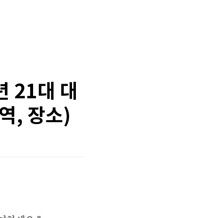
 21대 대
역, 장소)